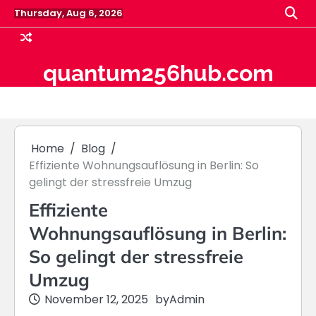
Skip
Thursday, Aug 6, 2026
to
content
quantum256hub.com
Home
Blog
Effiziente Wohnungsauflösung in Berlin: So
gelingt der stressfreie Umzug
Effiziente
Wohnungsauflösung in Berlin:
So gelingt der stressfreie
Umzug
November 12, 2025
by
Admin