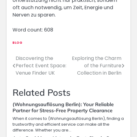
Unterstützung nicht nur praktisch, sondern
oft auch notwendig, um Zeit, Energie und
Nerven zu sparen.
Word count: 608
BLOG
Discovering the
Exploring the Charm
Post
Perfect Event Space:
of the Furniture
navigation
Venue Finder UK
Collection in Berlin
Related Posts
(Wohnungsauflösung Berlin): Your Reliable
Partner for Stress-Free Property Clearance
When it comes to (Wohnungsauflösung Berlin), finding a
trustworthy and efficient service can make all the
difference. Whether you are…