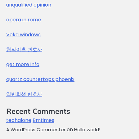
unqualified opinion
opera in rome
Veka windows
협의이혼 변호사
get more info
quartz countertops phoenix
일반회생 변호사
Recent Comments
techalone
Bmtimes
on
A WordPress Commenter
Hello world!