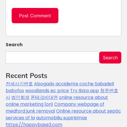
Search
Search
Recent Posts
전세사기변호
Abogado accidente coche Sabadell
babyfox
woodlands ec price
Try Ibiza app
청주변호
사
법인회생
폰테크비대면
online resource about
online marketing 1on1
Company webpage of
medford junk removal
Online resource about septic
services of la
automobiliu supirkimas
https://happybase3.com